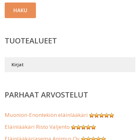
HAKU
TUOTEALUEET
Kirjat
PARHAAT ARVOSTELUT
Muonion-Enontekiön eläinlääkäri
Eläinlääkäri Risto Valjento
Eläinlääkäriasema Animus Oy