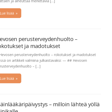
lättäen ja aiheuttaa merkittäviä […]
Lue lisää
»
evosen perusterveydenhuolto –
okotukset ja madotukset
Hevosen perusterveydenhuolto – rokotukset ja madotukset
ssä on artikkeli valmiina julkaistavaksi: — ## Hevosen
rusterveydenhuolto – […]
Lue lisää
»
läinlääkäripäivystys – milloin lähteä yöllä
linikalle