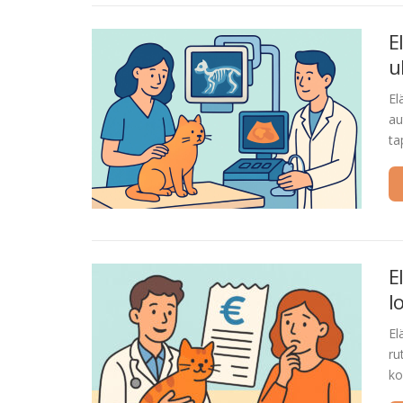
E
u
El
au
ta
E
l
El
ru
ko