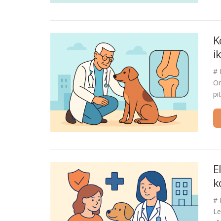
K
i
# 
On
pi
E
k
# 
Le