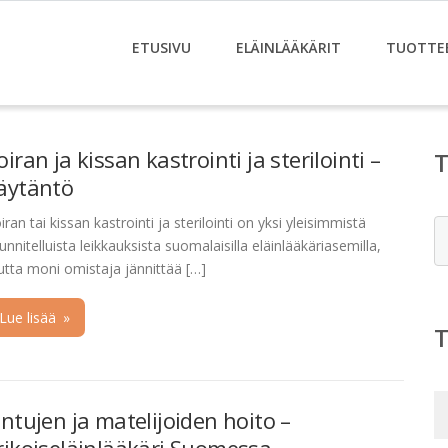
ETUSIVU
ELÄINLÄÄKÄRIT
TUOTTE
oiran ja kissan kastrointi ja sterilointi –
äytäntö
iran tai kissan kastrointi ja sterilointi on yksi yleisimmistä
E
unnitelluista leikkauksista suomalaisilla eläinlääkäriasemilla,
tta moni omistaja jännittää […]
Lue lisää
»
intujen ja matelijoiden hoito –