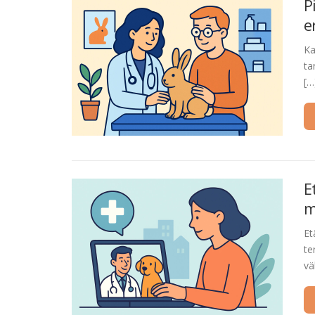
P
e
Ka
ta
[…
E
m
Et
te
vä