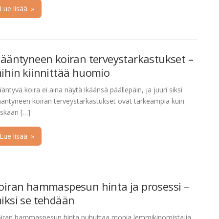
Lue lisää
»
kääntyneen koiran terveystarkastukset –
ihin kiinnittää huomio
ääntyvä koira ei aina näytä ikäänsä päällepäin, ja juuri siksi
ääntyneen koiran terveystarkastukset ovat tärkeämpiä kuin
skaan […]
Lue lisää
»
oiran hammaspesun hinta ja prosessi –
iksi se tehdään
iran hammaspesun hinta puhuttaa monia lemmikinomistajia,