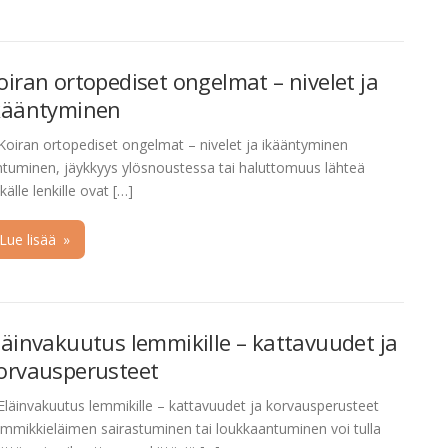
oiran ortopediset ongelmat – nivelet ja
kääntyminen
Koiran ortopediset ongelmat – nivelet ja ikääntyminen
tuminen, jäykkyys ylösnoustessa tai haluttomuus lähteä
tkälle lenkille ovat […]
Lue lisää
»
läinvakuutus lemmikille – kattavuudet ja
orvausperusteet
Eläinvakuutus lemmikille – kattavuudet ja korvausperusteet
mmikkieläimen sairastuminen tai loukkaantuminen voi tulla