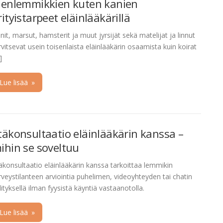
ienlemmikkien kuten kanien
rityistarpeet eläinlääkärillä
nit, marsut, hamsterit ja muut jyrsijät sekä matelijat ja linnut
rvitsevat usein toisenlaista eläinlääkärin osaamista kuin koirat
]
Lue lisää
»
täkonsultaatio eläinlääkärin kanssa –
ihin se soveltuu
äkonsultaatio eläinlääkärin kanssa tarkoittaa lemmikin
rveystilanteen arviointia puhelimen, videoyhteyden tai chatin
lityksellä ilman fyysistä käyntiä vastaanotolla.
Lue lisää
»