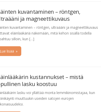
läinten kuvantaminen – röntgen,
ltraääni ja magneettikuvaus
äinten kuvantaminen – röntgen, ultraääni ja magneettikuvaus
ttavat eläinlääkäriä näkemään, mitä kehon sisällä todella
pahtuu silloin, kun […]
Lue lisää
»
läinlääkärin kustannukset – mistä
opullinen lasku koostuu
äinlääkärin lasku voi yllättää monta lemmikinomistajaa, kun
tiinikäynti muuttuukin useiden satojen eurojen
konaisuudeksi.