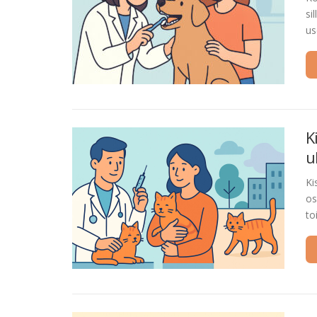
si
us
K
u
Ki
os
to