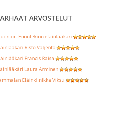
PARHAAT ARVOSTELUT
uonion-Enontekiön eläinlääkäri
läinlääkäri Risto Valjento
läinlääkäri Francis Raisa
läinlääkäri Laura Arminen
ammalan Eläinklinikka Viksu