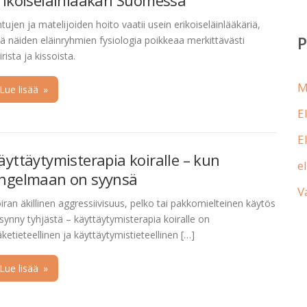
rikoiseläinlääkäri Suomessa
ntujen ja matelijoiden hoito vaatii usein erikoiseläinlääkäriä,
llä näiden eläinryhmien fysiologia poikkeaa merkittävästi
irista ja kissoista.
M
Lue lisää
»
E
E
äyttäytymisterapia koiralle – kun
e
ngelmaan on syynsä
V
iran äkillinen aggressiivisuus, pelko tai pakkomielteinen käytös
 synny tyhjästä – käyttäytymisterapia koiralle on
äketieteellinen ja käyttäytymistieteellinen […]
Lue lisää
»