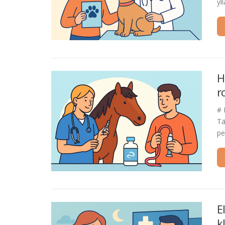
yl
H
r
# 
Tä
pe
E
k