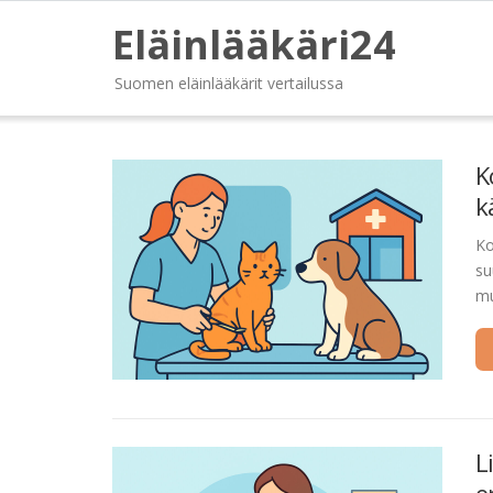
Eläinlääkäri24
Suomen eläinlääkärit vertailussa
K
k
Ko
su
mu
L