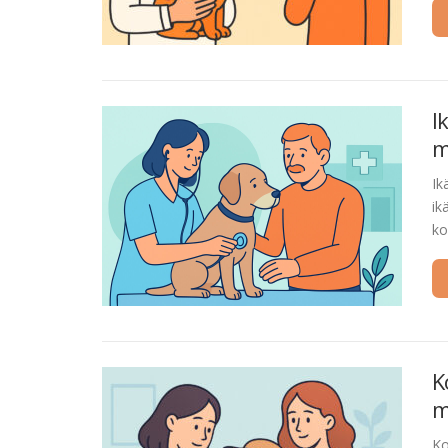
I
m
Ik
ik
ko
K
m
Ko