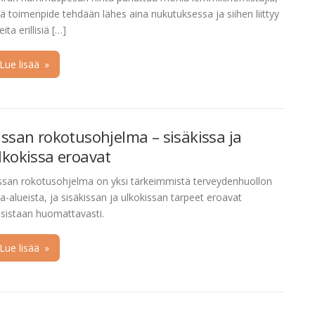
llä toimenpide tehdään lähes aina nukutuksessa ja siihen liittyy
eita erillisiä […]
Lue lisää
»
issan rokotusohjelma – sisäkissa ja
lkokissa eroavat
ssan rokotusohjelma on yksi tärkeimmistä terveydenhuollon
a-alueista, ja sisäkissan ja ulkokissan tarpeet eroavat
isistaan huomattavasti.
Lue lisää
»