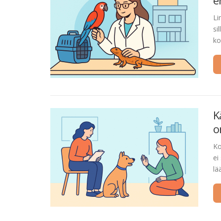
e
Li
si
ko
K
o
Ko
ei
lä