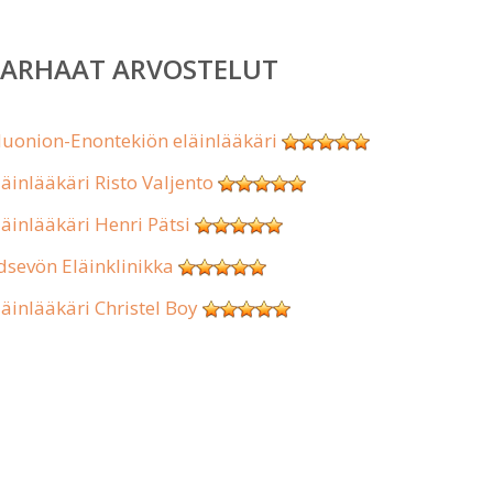
PARHAAT ARVOSTELUT
uonion-Enontekiön eläinlääkäri
läinlääkäri Risto Valjento
läinlääkäri Henri Pätsi
dsevön Eläinklinikka
läinlääkäri Christel Boy