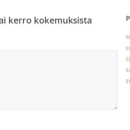
ai kerro kokemuksista
M
E
E
E
E