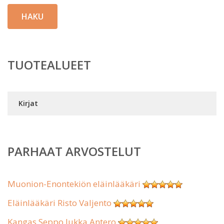
HAKU
TUOTEALUEET
Kirjat
PARHAAT ARVOSTELUT
Muonion-Enontekiön eläinlääkäri
Eläinlääkäri Risto Valjento
Kangas Seppo Jukka Antero