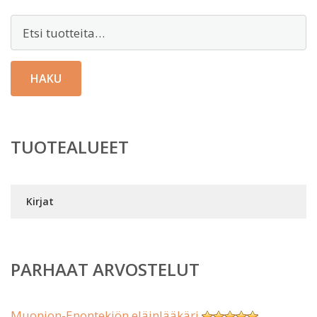
Etsi:
HAKU
TUOTEALUEET
Kirjat
PARHAAT ARVOSTELUT
Muonion-Enontekiön eläinlääkäri