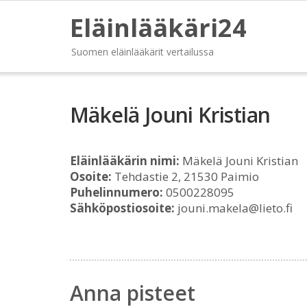
Eläinlääkäri24
Suomen eläinlääkärit vertailussa
Mäkelä Jouni Kristian
Eläinlääkärin nimi:
Mäkelä Jouni Kristian
Osoite:
Tehdastie 2, 21530 Paimio
Puhelinnumero:
0500228095
Sähköpostiosoite:
jouni.makela@lieto.fi
Anna pisteet