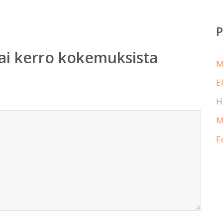
ai kerro kokemuksista
M
E
H
M
E