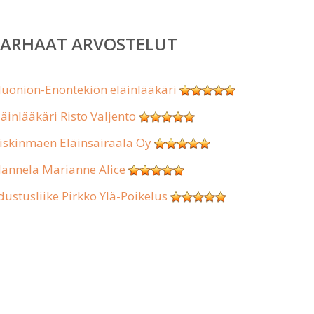
PARHAAT ARVOSTELUT
uonion-Enontekiön eläinlääkäri
läinlääkäri Risto Valjento
iskinmäen Eläinsairaala Oy
annela Marianne Alice
dustusliike Pirkko Ylä-Poikelus