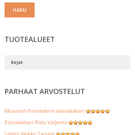
HAKU
TUOTEALUEET
Kirjat
PARHAAT ARVOSTELUT
Muonion-Enontekiön eläinlääkäri
Eläinlääkäri Risto Valjento
Lehtiö Veikko Tapani