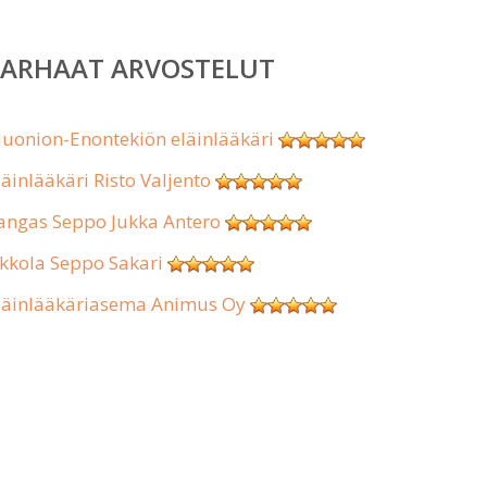
PARHAAT ARVOSTELUT
uonion-Enontekiön eläinlääkäri
läinlääkäri Risto Valjento
angas Seppo Jukka Antero
kkola Seppo Sakari
läinlääkäriasema Animus Oy