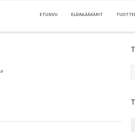
ETUSIVU
ELÄINLÄÄKÄRIT
TUOTTE
E
ka