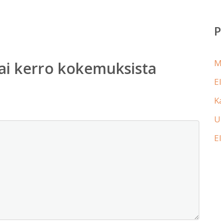
M
ai kerro kokemuksista
E
K
U
E