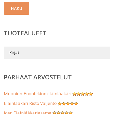
HAKU
TUOTEALUEET
Kirjat
PARHAAT ARVOSTELUT
Muonion-Enontekiön eläinlääkäri
Eläinlääkäri Risto Valjento
Joen Eläinlääkäriasema