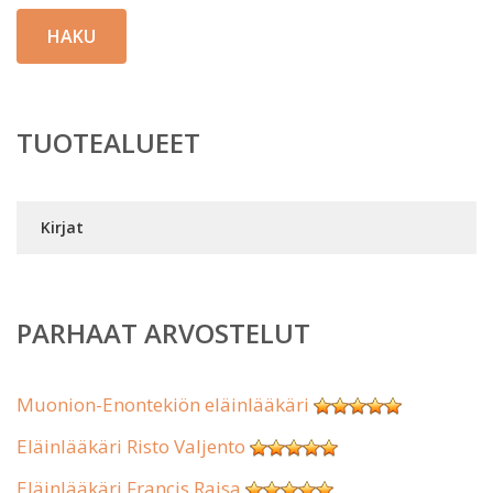
HAKU
TUOTEALUEET
Kirjat
PARHAAT ARVOSTELUT
Muonion-Enontekiön eläinlääkäri
Eläinlääkäri Risto Valjento
Eläinlääkäri Francis Raisa