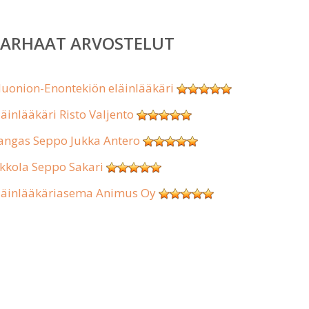
PARHAAT ARVOSTELUT
uonion-Enontekiön eläinlääkäri
läinlääkäri Risto Valjento
angas Seppo Jukka Antero
kkola Seppo Sakari
läinlääkäriasema Animus Oy