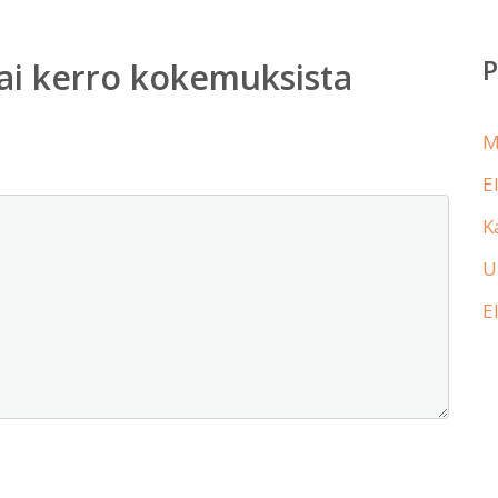
ai kerro kokemuksista
M
E
K
U
E