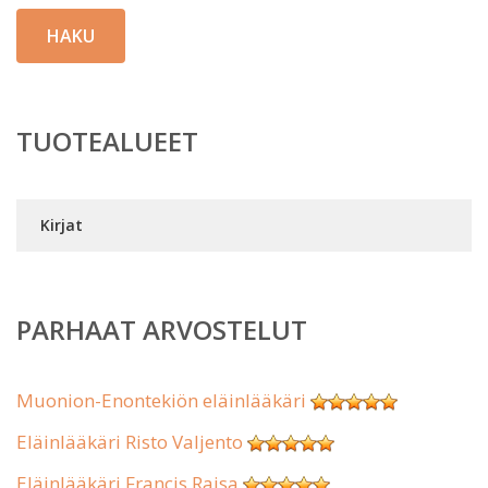
HAKU
TUOTEALUEET
Kirjat
PARHAAT ARVOSTELUT
Muonion-Enontekiön eläinlääkäri
Eläinlääkäri Risto Valjento
Eläinlääkäri Francis Raisa