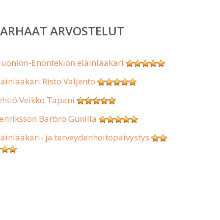
PARHAAT ARVOSTELUT
uonion-Enontekiön eläinlääkäri
läinlääkäri Risto Valjento
ehtiö Veikko Tapani
enriksson Barbro Gunilla
läinlääkäri- ja terveydenhoitopäivystys