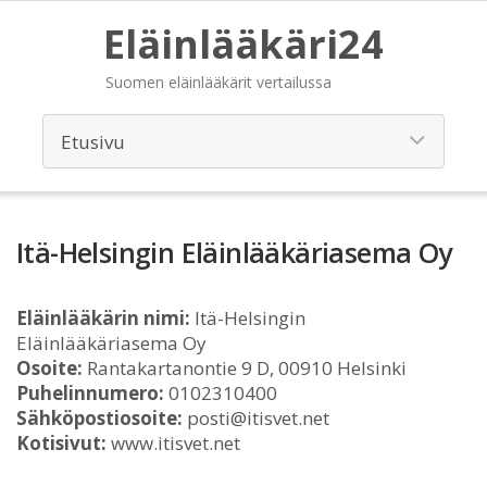
Eläinlääkäri24
Suomen eläinlääkärit vertailussa
Itä-Helsingin Eläinlääkäriasema Oy
Eläinlääkärin nimi:
Itä-Helsingin
Eläinlääkäriasema Oy
Osoite:
Rantakartanontie 9 D, 00910 Helsinki
Puhelinnumero:
0102310400
Sähköpostiosoite:
posti@itisvet.net
Kotisivut:
www.itisvet.net