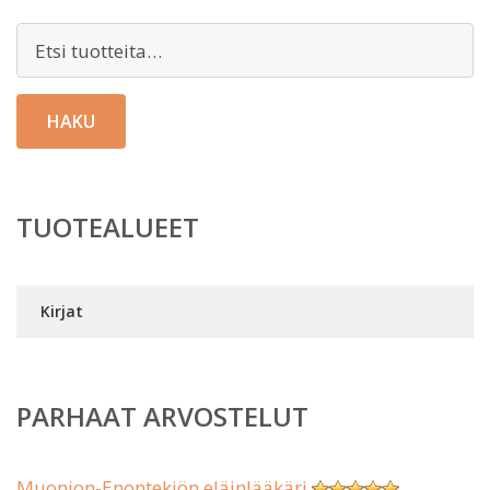
Etsi:
HAKU
TUOTEALUEET
Kirjat
PARHAAT ARVOSTELUT
Muonion-Enontekiön eläinlääkäri