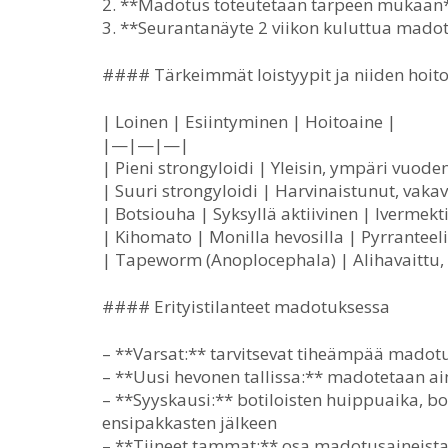
2. **Madotus toteutetaan tarpeen mukaan**
3. **Seurantanäyte 2 viikon kuluttua mad
#### Tärkeimmät loistyypit ja niiden hoit
| Loinen | Esiintyminen | Hoitoaine |
|—|—|—|
| Pieni strongyloidi | Yleisin, ympäri vuoden
| Suuri strongyloidi | Harvinaistunut, vakav
| Botsiouha | Syksyllä aktiivinen | Ivermekti
| Kihomato | Monilla hevosilla | Pyrranteeli 
| Tapeworm (Anoplocephala) | Alihavaittu, n
#### Erityistilanteet madotuksessa
– **Varsat:** tarvitsevat tiheämpää madotus
– **Uusi hevonen tallissa:** madotetaan a
– **Syyskausi:** botiloisten huippuaika, b
ensipakkasten jälkeen
– **Tiineet tammat:** osa madotusaineista o