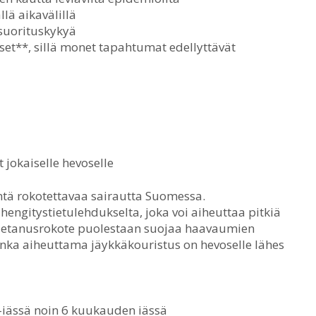
lä aikavälillä
 suorituskykyä
set**, sillä monet tapahtumat edellyttävät
 jokaiselle hevoselle
intä rokotettavaa sairautta Suomessa.
hengitystietulehdukselta, joka voi aiheuttaa pitkiä
 Tetanusrokote puolestaan suojaa haavaumien
jonka aiheuttama jäykkäkouristus on hevoselle lähes
-iässä noin 6 kuukauden iässä