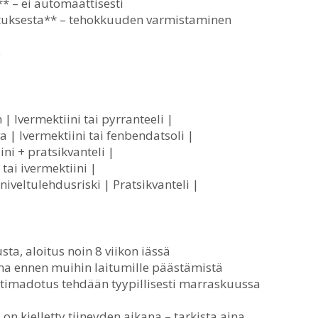
 – ei automaattisesti
otuksesta** – tehokkuuden varmistaminen
o
 | Ivermektiini tai pyrranteeli |
a | Ivermektiini tai fenbendatsoli |
ini + pratsikvanteli |
tai ivermektiini |
iveltulehdusriski | Pratsikvanteli |
ta, aloitus noin 8 viikon iässä
ina ennen muihin laitumille päästämistä
otimadotus tehdään tyypillisesti marraskuussa
n kielletty tiineyden aikana – tarkista aina