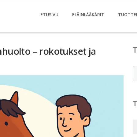
ETUSIVU
ELÄINLÄÄKÄRIT
TUOTTE
uolto – rokotukset ja
E