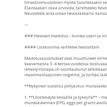
Ilmastonmuutoksen myötä Suomessakin seura
Eläinlääkäri osaa arvioida, tarvitseeko hevos
Neuvottele aina oman hevoslääkärisi kans
—
### Hevosen madotus – kuinka usein ja mil
#### Loiskuorma vaihtelee hevosittain
Madotussuositukset ovat muuttuneet viime 
kaavamaista 3–4 kertaa vuodessa toistuvaa
lähestymistapa on osoittautunut tehokkaam
maailmanlaajuinen ongelma, ja turhaa lääk
**Nykyinen suositus pohjautuu munalaske
1. **Ulostenäyte keväällä ja syksyllä** – m
munalaskennan (EPG, eggs per gram) avull