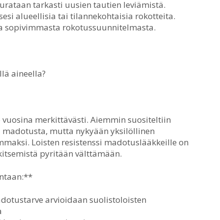
taan tarkasti uusien tautien leviämistä.
esi alueellisia tai tilannekohtaisia rokotteita.
sa sopivimmasta rokotussuunnitelmasta.
lä aineella?
vuosina merkittävästi. Aiemmin suositeltiin
 madotusta, mutta nykyään yksilöllinen
maksi. Loisten resistenssi madotuslääkkeille on
itsemistä pyritään välttämään.
ntaan:**
adotustarve arvioidaan suolistoloisten
a