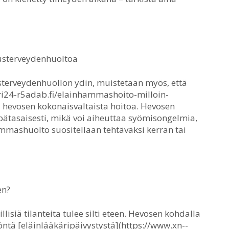
sterveydenhuoltoa
sterveydenhuollon ydin, muistetaan myös, että
ri24-r5adab.fi/elainhammashoito-milloin-
 hevosen kokonaisvaltaista hoitoa. Hevosen
ätasaisesti, mikä voi aiheuttaa syömisongelmia,
mmashuolto suositellaan tehtäväksi kerran tai
en?
isiä tilanteita tulee silti eteen. Hevosen kohdalla
itöntä [eläinlääkäripäivystystä](https://www.xn--