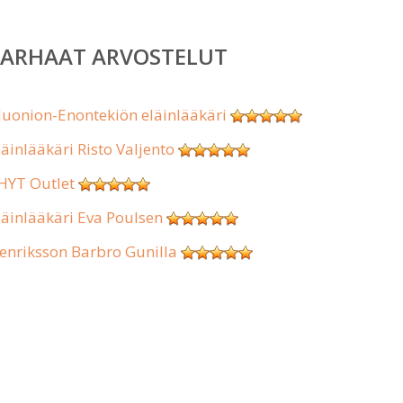
PARHAAT ARVOSTELUT
uonion-Enontekiön eläinlääkäri
läinlääkäri Risto Valjento
HYT Outlet
läinlääkäri Eva Poulsen
enriksson Barbro Gunilla