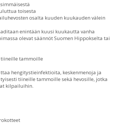
ensimmäisestä
luttua toisesta
lpailuhevosten osalta kuuden kuukauden välein
vaaditaan enintään kuusi kuukautta vanha
 voimassa olevat säännöt Suomen Hippokselta tai
iineille tammoille
ttaa hengitystieinfektioita, keskenmenoja ja
yisesti tiineille tammoille sekä hevosille, jotka
at kilpailuihin.
rokotteet