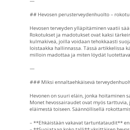
—
## Hevosen perusterveydenhuolto – rokotu
Hevosen terveyden ylläpitäminen vaatii sään
Rokotukset ja madotukset ovat kaksi tärke
kulmakiveä, joilla voidaan tehokkaasti suoj
loistaakka hallinnassa. Tässä artikkelissa 
milloin madottaa ja miten löydät luotettava
—
### Miksi ennaltaehkäisevä terveydenhuolt
Hevonen on suuri eläin, jonka hoitaminen sai
Monet hevossairaudet ovat myös tarttuvia, j
eläimestä toiseen. Säännöllisellä rokottami
– **Ehkäistään vakavat tartuntataudit** e
– **Suojataan koko talli** yksittäisen hevos