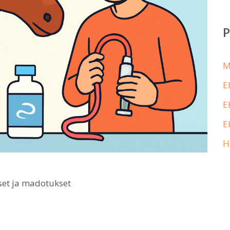
M
E
E
E
H
set ja madotukset