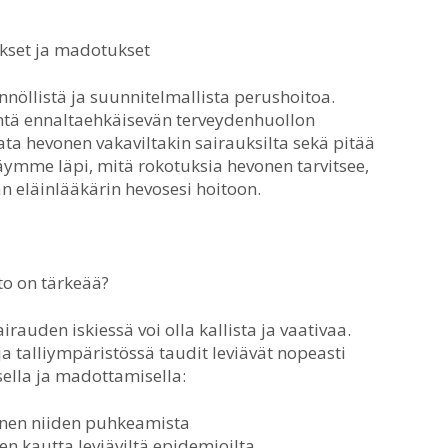
kset ja madotukset
nöllistä ja suunnitelmallista perushoitoa.
intä ennaltaehkäisevän terveydenhuollon
ata hevonen vakaviltakin sairauksilta sekä pitää
käymme läpi, mitä rokotuksia hevonen tarvitsee,
n eläinlääkärin hevosesi hoitoon.
o on tärkeää?
rauden iskiessä voi olla kallista ja vaativaa.
a talliympäristössä taudit leviävät nopeasti
sella ja madottamisella:
nnen niiden puhkeamista
en kautta leviäviltä epidemioilta