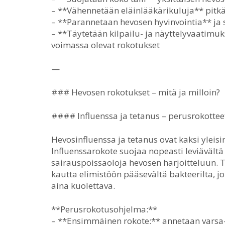
– **Vähennetään eläinlääkärikuluja** pitkäl
– **Parannetaan hevosen hyvinvointia** ja
– **Täytetään kilpailu- ja näyttelyvaatimuk
voimassa olevat rokotukset
—
### Hevosen rokotukset – mitä ja milloin?
#### Influenssa ja tetanus – perusrokotteet
Hevosinfluenssa ja tetanus ovat kaksi yleis
Influenssarokote suojaa nopeasti leviävältä 
sairauspoissaoloja hevosen harjoitteluun.
kautta elimistöön pääsevältä bakteerilta, 
aina kuolettava.
**Perusrokotusohjelma:**
– **Ensimmäinen rokote:** annetaan varsa