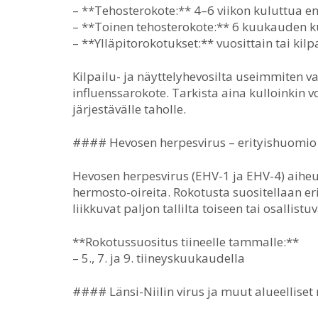
– **Tehosterokote:** 4–6 viikon kuluttua 
– **Toinen tehosterokote:** 6 kuukauden ku
– **Ylläpitorokotukset:** vuosittain tai ki
Kilpailu- ja näyttelyhevosilta useimmiten 
influenssarokote. Tarkista aina kulloinkin
järjestävälle taholle.
#### Hevosen herpesvirus – erityishuomio t
Hevosen herpesvirus (EHV-1 ja EHV-4) aiheu
hermosto-oireita. Rokotusta suositellaan erit
liikkuvat paljon tallilta toiseen tai osallistuv
**Rokotussuositus tiineelle tammalle:**
– 5., 7. ja 9. tiineyskuukaudella
#### Länsi-Niilin virus ja muut alueelliset 