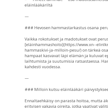
eläinlääkäriltä
—
### Hevosen hammastarkastus osana peru
Vaikka rokotukset ja madotukset ovat peru
[eläinhammashoito](https://www.xn--elinlk
hammaskivi-ja-milloin-pesu/) on tärkeä osa
hampaat kasvavat läpi elämän ja kuluvat ep
laihtumista ja suutumisia ratsastaessa. Ha
kahdesti vuodessa.
—
### Milloin kutsu eläinlääkäri päivystykse
Ennaltaehkäisy on parasta hoitoa, mutta äkill
erityisen vakavia oireita, jotka vaativat väl