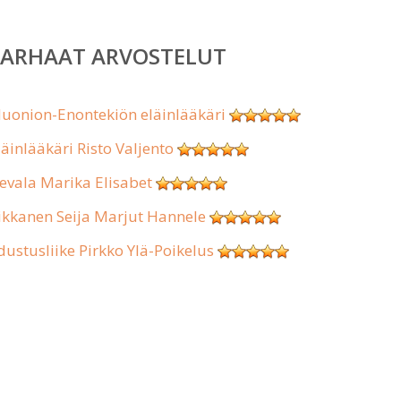
PARHAAT ARVOSTELUT
uonion-Enontekiön eläinlääkäri
läinlääkäri Risto Valjento
evala Marika Elisabet
ikkanen Seija Marjut Hannele
dustusliike Pirkko Ylä-Poikelus