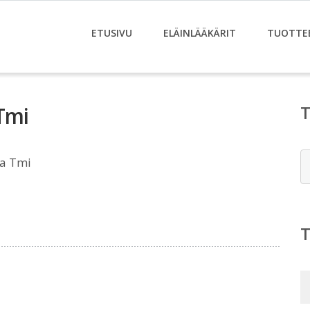
ETUSIVU
ELÄINLÄÄKÄRIT
TUOTTE
Tmi
E
na Tmi