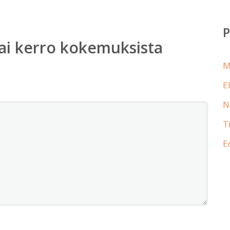
ai kerro kokemuksista
M
E
N
T
E