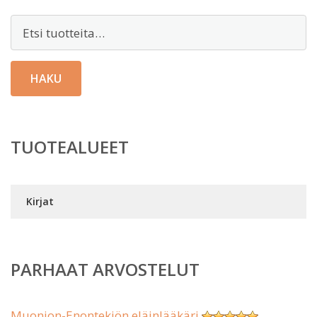
Etsi:
HAKU
TUOTEALUEET
Kirjat
PARHAAT ARVOSTELUT
Muonion-Enontekiön eläinlääkäri