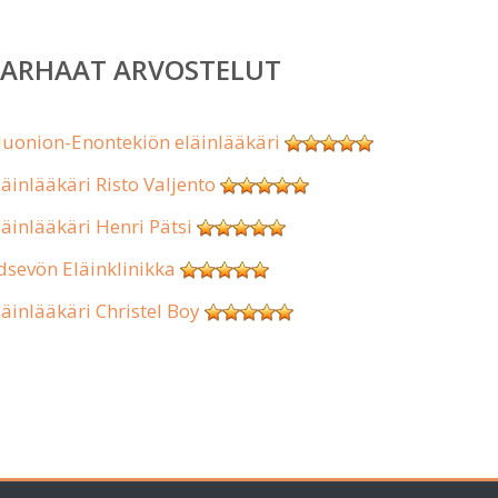
PARHAAT ARVOSTELUT
uonion-Enontekiön eläinlääkäri
läinlääkäri Risto Valjento
läinlääkäri Henri Pätsi
dsevön Eläinklinikka
läinlääkäri Christel Boy