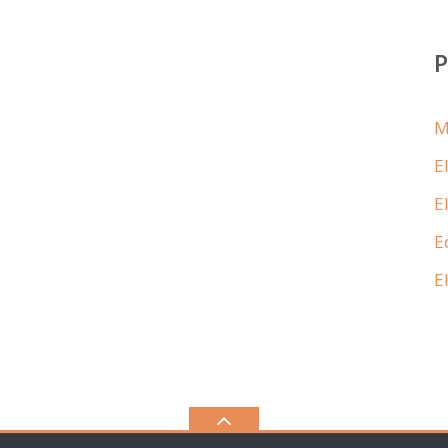
M
E
E
E
E