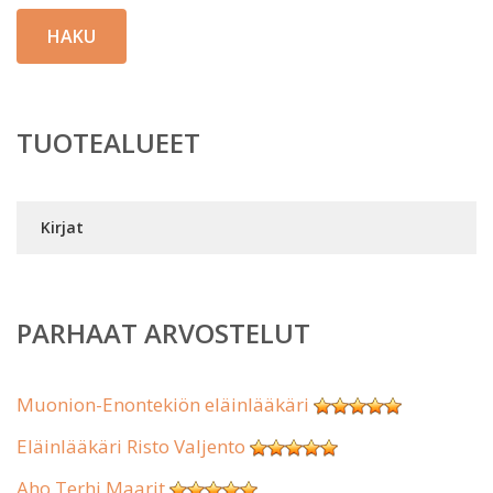
HAKU
TUOTEALUEET
Kirjat
PARHAAT ARVOSTELUT
Muonion-Enontekiön eläinlääkäri
Eläinlääkäri Risto Valjento
Aho Terhi Maarit