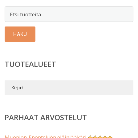
Etsi:
HAKU
TUOTEALUEET
Kirjat
PARHAAT ARVOSTELUT
Muonion-Enontekiön eläinlääkäri