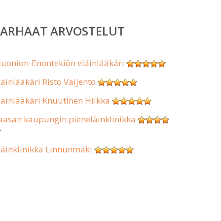
PARHAAT ARVOSTELUT
uonion-Enontekiön eläinlääkäri
läinlääkäri Risto Valjento
läinlääkäri Knuutinen Hilkka
aasan kaupungin pieneläinklinikka
läinklinikka Linnunmäki