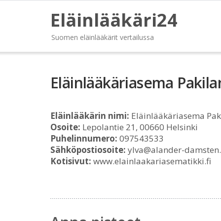
Eläinlääkäri24
Suomen eläinlääkärit vertailussa
Eläinlääkäriasema Pakila
Eläinlääkärin nimi:
Eläinlääkäriasema Paki
Osoite:
Lepolantie 21, 00660 Helsinki
Puhelinnumero:
097543533
Sähköpostiosoite:
ylva@alander-damsten.
Kotisivut:
www.elainlaakariasematikki.fi