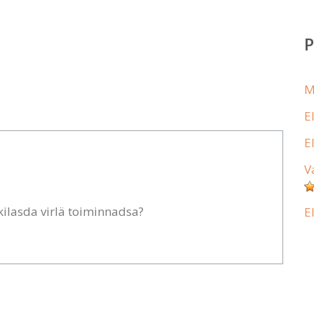
M
E
E
V
ilasda virlä toiminnadsa?
E