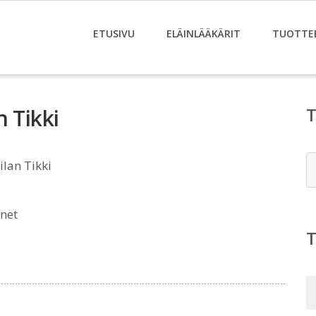
ETUSIVU
ELÄINLÄÄKÄRIT
TUOTTE
n Tikki
E
lan Tikki
net