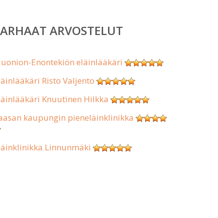
PARHAAT ARVOSTELUT
uonion-Enontekiön eläinlääkäri
läinlääkäri Risto Valjento
läinlääkäri Knuutinen Hilkka
aasan kaupungin pieneläinklinikka
läinklinikka Linnunmäki