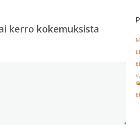
ai kerro kokemuksista
M
E
E
V
E