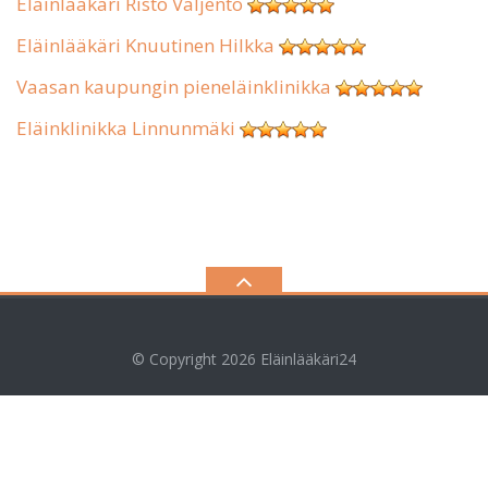
Eläinlääkäri Risto Valjento
Eläinlääkäri Knuutinen Hilkka
Vaasan kaupungin pieneläinklinikka
Eläinklinikka Linnunmäki
© Copyright 2026
Eläinlääkäri24