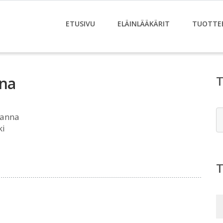
ETUSIVU
ELÄINLÄÄKÄRIT
TUOTTE
nna
E
Hanna
ki