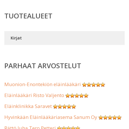
TUOTEALUEET
Kirjat
PARHAAT ARVOSTELUT
Muonion-Enontekiön eläinlääkäri
Eläinlääkäri Risto Valjento
Eläinklinikka Saravet
Hyvinkään Eläinlääkäriasema Sanum Oy
Rättö Juha Tero Petteri