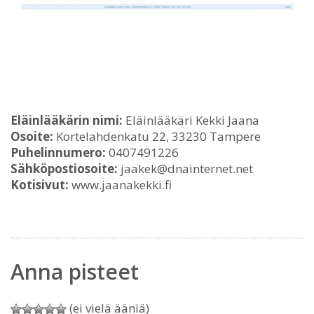
Eläinlääkärin nimi:
Eläinlääkäri Kekki Jaana
Osoite:
Kortelahdenkatu 22, 33230 Tampere
Puhelinnumero:
0407491226
Sähköpostiosoite:
jaakek@dnainternet.net
Kotisivut:
www.jaanakekki.fi
Anna pisteet
(ei vielä ääniä)