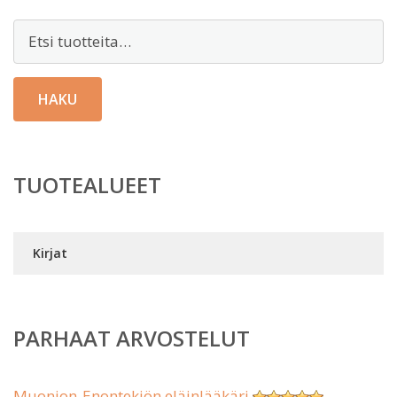
Etsi:
HAKU
TUOTEALUEET
Kirjat
PARHAAT ARVOSTELUT
Muonion-Enontekiön eläinlääkäri